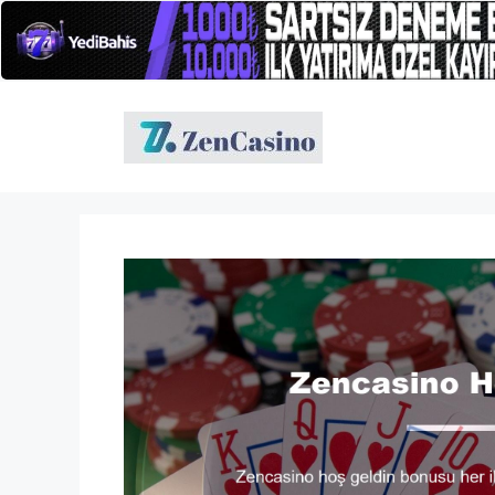
İçeriğe
atla