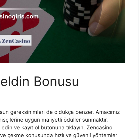
eldin Bonusu
sun gereksinimleri de oldukça benzer. Amacımız
sçilerine uygun maliyetli ödüller sunmaktır.
 edin ve kayıt ol butonuna tıklayın. Zencasino
ma ve çekme konusunda hızlı ve güvenli yöntemler