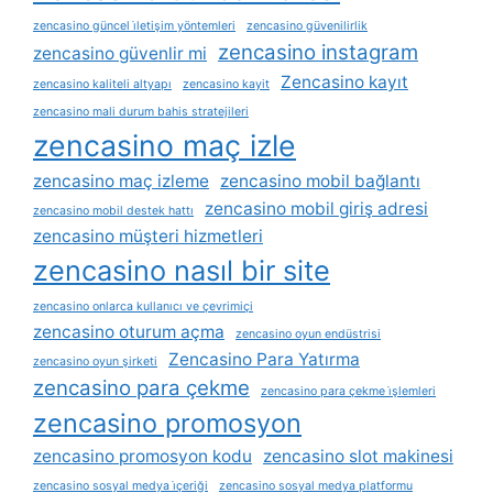
zencasino güncel i̇letişim yöntemleri
zencasino güvenilirlik
zencasino instagram
zencasino güvenlir mi
Zencasino kayıt
zencasino kaliteli altyapı
zencasino kayit
zencasino mali durum bahis stratejileri
zencasino maç izle
zencasino maç izleme
zencasino mobil bağlantı
zencasino mobil giriş adresi
zencasino mobil destek hattı
zencasino müşteri hizmetleri
zencasino nasıl bir site
zencasino onlarca kullanıcı ve çevrimiçi
zencasino oturum açma
zencasino oyun endüstrisi
Zencasino Para Yatırma
zencasino oyun şirketi
zencasino para çekme
zencasino para çekme i̇şlemleri
zencasino promosyon
zencasino promosyon kodu
zencasino slot makinesi
zencasino sosyal medya i̇çeriği
zencasino sosyal medya platformu