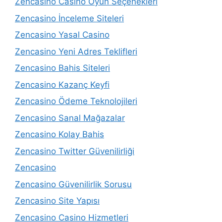
Zencasino Casino Oyun Seçenekleri
Zencasino İnceleme Siteleri
Zencasino Yasal Casino
Zencasino Yeni Adres Teklifleri
Zencasino Bahis Siteleri
Zencasino Kazanç Keyfi
Zencasino Ödeme Teknolojileri
Zencasino Sanal Mağazalar
Zencasino Kolay Bahis
Zencasino Twitter Güvenilirliği
Zencasino
Zencasino Güvenilirlik Sorusu
Zencasino Site Yapısı
Zencasino Casino Hizmetleri