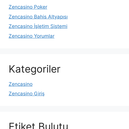
Zencasino Poker
Zencasino Bahis Altyapısı
Zencasino İşletim Sistemi
Zencasino Yorumlar
Kategoriler
Zencasino
Zencasino Giriş
Etiket Bulutu