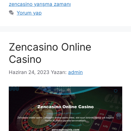
zencasino yarışma zamanı
Yorum yap
Zencasino Online
Casino
Haziran 24, 2023
Yazarı:
admin