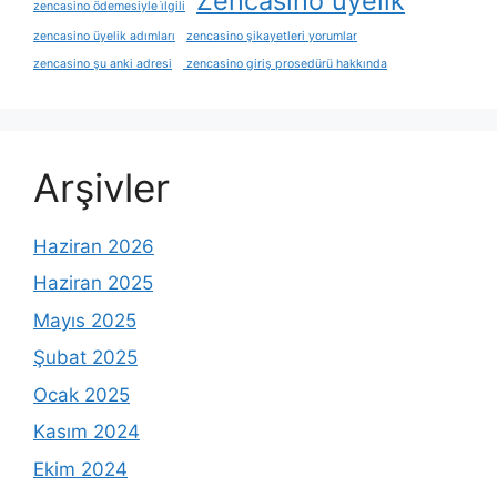
Zencasino üyelik
zencasino ödemesiyle i̇lgili
zencasino üyelik adımları
zencasino şikayetleri yorumlar
zencasino şu anki adresi
zencasino giriş prosedürü hakkında
Arşivler
Haziran 2026
Haziran 2025
Mayıs 2025
Şubat 2025
Ocak 2025
Kasım 2024
Ekim 2024