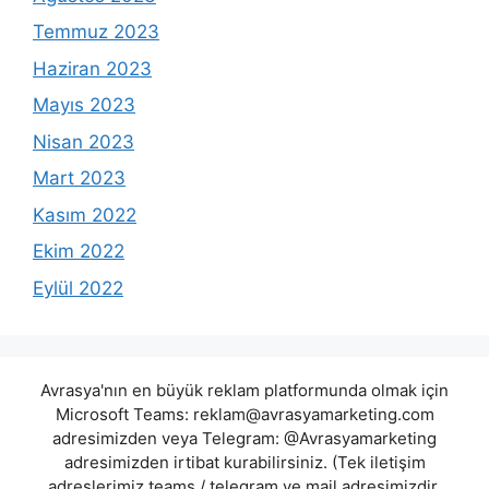
Temmuz 2023
Haziran 2023
Mayıs 2023
Nisan 2023
Mart 2023
Kasım 2022
Ekim 2022
Eylül 2022
Avrasya'nın en büyük reklam platformunda olmak için
Microsoft Teams:
reklam@avrasyamarketing.com
adresimizden veya Telegram: @Avrasyamarketing
adresimizden irtibat kurabilirsiniz. (Tek iletişim
adreslerimiz teams / telegram ve mail adresimizdir.