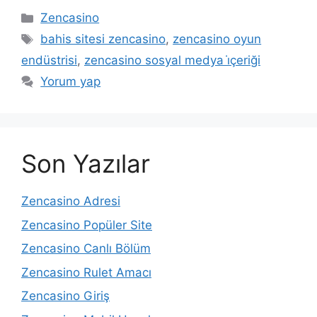
Kategoriler
Zencasino
Etiketler
bahis sitesi zencasino
,
zencasino oyun
endüstrisi
,
zencasino sosyal medya i̇çeriği
Yorum yap
Son Yazılar
Zencasino Adresi
Zencasino Popüler Site
Zencasino Canlı Bölüm
Zencasino Rulet Amacı
Zencasino Giriş