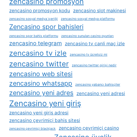
zencasino promosyon
zencasino promosyon kodu
zencasino slot makinesi
zencasino sosyal medya i̇çeriği
zencasino sosyal medya platformu
Zencasino spor bahisleri
zencasino spor bahis platformu
zencasino sunulan casino oyunları
zencasino telegram
zencasino tv canli maç izle
zencasino tv izle
zencasino tv ücretsiz mi
zencasino twitter
zencasino twitter girişi nedir
zencasino web sitesi
zencasino whatsapp
zencasino yabancı bahisçiler
zencasino yeni adres
zencasino yeni adresi
Zencasino yeni giriş
zencasino yeni giriş adresi
zencasino çevrimiçi bahis sitesi
zencasino çevrimiçi casino
zencasino çevrimiçi blackjack