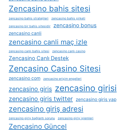
Zencasino bahis sitesi
zencasino bahis stratejileri
zencasino bahis şirketi
zencasino bonus
zencasino bir bahis sitesidir
zencasino canli
zencasino canli maç izle
zencasino canlı bahis sitesi
zencasino canlı casino
Zencasino Canlı Destek
Zencasino Casino Sitesi
zencasino com
zencasino erişim engelleri
zencasino girisi
zencasino giris
zencasino giris twitter
zencasino giris yap
zencasino giriş adresi
zencasino giriş bağlantı sorunu
zencasino giriş i̇şlemleri
Zencasino Güncel