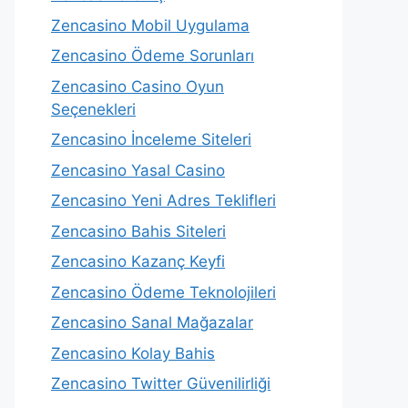
Zencasino Mobil Uygulama
Zencasino Ödeme Sorunları
Zencasino Casino Oyun
Seçenekleri
Zencasino İnceleme Siteleri
Zencasino Yasal Casino
Zencasino Yeni Adres Teklifleri
Zencasino Bahis Siteleri
Zencasino Kazanç Keyfi
Zencasino Ödeme Teknolojileri
Zencasino Sanal Mağazalar
Zencasino Kolay Bahis
Zencasino Twitter Güvenilirliği