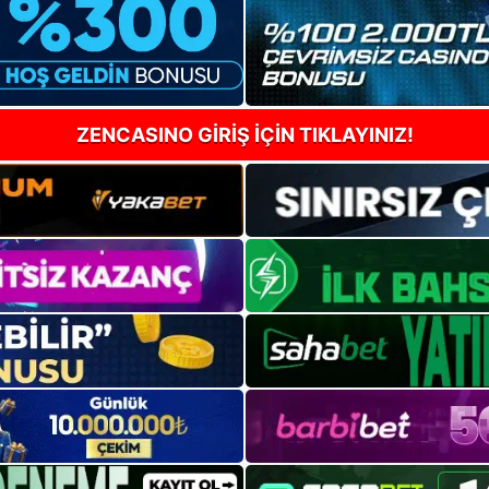
ZENCASINO GİRİŞ İÇİN TIKLAYINIZ!