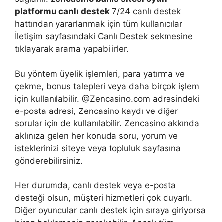
platformu canlı destek
7/24 canlı destek
hattından yararlanmak için tüm kullanıcılar
İletişim sayfasındaki Canlı Destek sekmesine
tıklayarak arama yapabilirler.
Bu yöntem üyelik işlemleri, para yatırma ve
çekme, bonus talepleri veya daha birçok işlem
için kullanılabilir. @Zencasino.com adresindeki
e-posta adresi, Zencasino kaydı ve diğer
sorular için de kullanılabilir. Zencasino akkında
aklınıza gelen her konuda soru, yorum ve
isteklerinizi siteye veya topluluk sayfasına
gönderebilirsiniz.
Her durumda, canlı destek veya e-posta
desteği olsun, müşteri hizmetleri çok duyarlı.
Diğer oyuncular canlı destek için sıraya giriyorsa