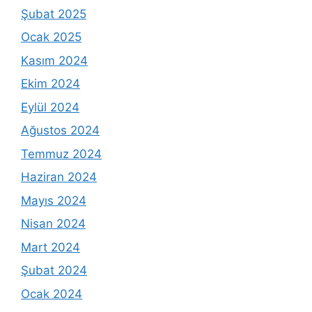
Şubat 2025
Ocak 2025
Kasım 2024
Ekim 2024
Eylül 2024
Ağustos 2024
Temmuz 2024
Haziran 2024
Mayıs 2024
Nisan 2024
Mart 2024
Şubat 2024
Ocak 2024