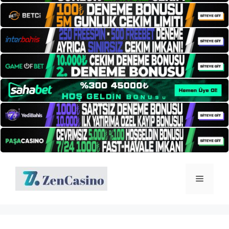
İçeriğe
atla
Menü