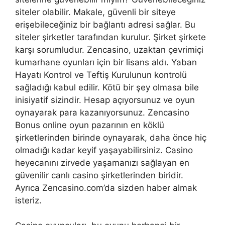
siteler olabilir. Makale, güvenli bir siteye
erişebileceğiniz bir bağlantı adresi sağlar. Bu
siteler şirketler tarafından kurulur. Şirket şirkete
karşı sorumludur. Zencasino, uzaktan çevrimiçi
kumarhane oyunları için bir lisans aldı. Yaban
Hayatı Kontrol ve Teftiş Kurulunun kontrolü
sağladığı kabul edilir. Kötü bir şey olmasa bile
inisiyatif sizindir. Hesap açıyorsunuz ve oyun
oynayarak para kazanıyorsunuz. Zencasino
Bonus online oyun pazarının en köklü
şirketlerinden birinde oynayarak, daha önce hiç
olmadığı kadar keyif yaşayabilirsiniz. Casino
heyecanını zirvede yaşamanızı sağlayan en
güvenilir canlı casino şirketlerinden biridir.
Ayrıca Zencasino.com’da sizden haber almak
isteriz.