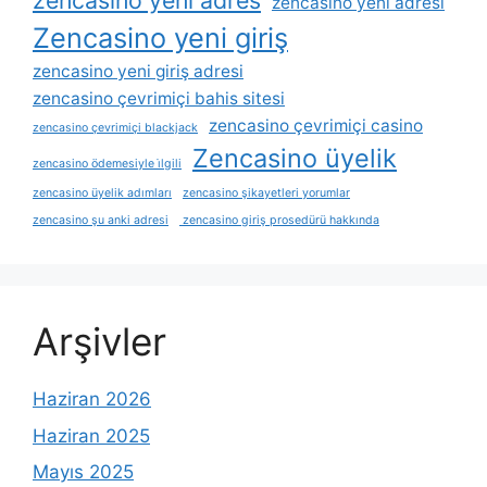
zencasino yeni adres
zencasino yeni adresi
Zencasino yeni giriş
zencasino yeni giriş adresi
zencasino çevrimiçi bahis sitesi
zencasino çevrimiçi casino
zencasino çevrimiçi blackjack
Zencasino üyelik
zencasino ödemesiyle i̇lgili
zencasino üyelik adımları
zencasino şikayetleri yorumlar
zencasino şu anki adresi
zencasino giriş prosedürü hakkında
Arşivler
Haziran 2026
Haziran 2025
Mayıs 2025