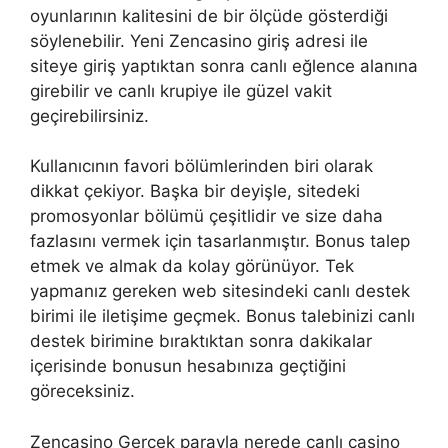
oyunlarının kalitesini de bir ölçüde gösterdiği
söylenebilir. Yeni Zencasino giriş adresi ile
siteye giriş yaptıktan sonra canlı eğlence alanına
girebilir ve canlı krupiye ile güzel vakit
geçirebilirsiniz.
Kullanıcının favori bölümlerinden biri olarak
dikkat çekiyor. Başka bir deyişle, sitedeki
promosyonlar bölümü çeşitlidir ve size daha
fazlasını vermek için tasarlanmıştır. Bonus talep
etmek ve almak da kolay görünüyor. Tek
yapmanız gereken web sitesindeki canlı destek
birimi ile iletişime geçmek. Bonus talebinizi canlı
destek birimine bıraktıktan sonra dakikalar
içerisinde bonusun hesabınıza geçtiğini
göreceksiniz.
Zencasino Gerçek parayla nerede canlı casino