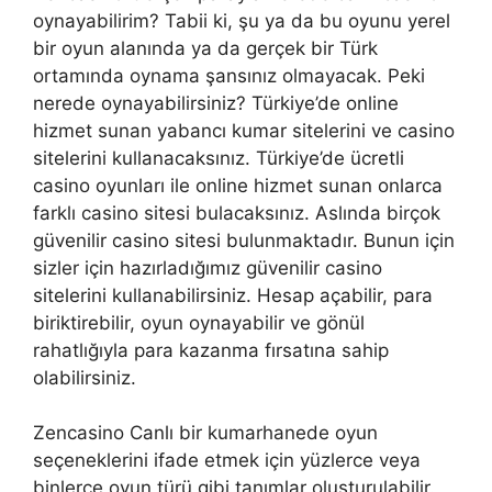
oynayabilirim? Tabii ki, şu ya da bu oyunu yerel
bir oyun alanında ya da gerçek bir Türk
ortamında oynama şansınız olmayacak. Peki
nerede oynayabilirsiniz? Türkiye’de online
hizmet sunan yabancı kumar sitelerini ve casino
sitelerini kullanacaksınız. Türkiye’de ücretli
casino oyunları ile online hizmet sunan onlarca
farklı casino sitesi bulacaksınız. Aslında birçok
güvenilir casino sitesi bulunmaktadır. Bunun için
sizler için hazırladığımız güvenilir casino
sitelerini kullanabilirsiniz. Hesap açabilir, para
biriktirebilir, oyun oynayabilir ve gönül
rahatlığıyla para kazanma fırsatına sahip
olabilirsiniz.
Zencasino Canlı bir kumarhanede oyun
seçeneklerini ifade etmek için yüzlerce veya
binlerce oyun türü gibi tanımlar oluşturulabilir.