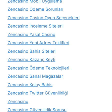
Zencasino Mobil Uygulama
Zencasino Ödeme Sorunları
Zencasino Casino Oyun Seçenekleri
Zencasino İnceleme Siteleri
Zencasino Yasal Casino
Zencasino Yeni Adres Teklifleri
Zencasino Bahis Siteleri
Zencasino Kazanç Keyfi
Zencasino Ödeme Teknolojileri
Zencasino Sanal Mağazalar
Zencasino Kolay Bahis
Zencasino Twitter Güvenilirliği
Zencasino
Zencasino Güvenilirlik Sorusu