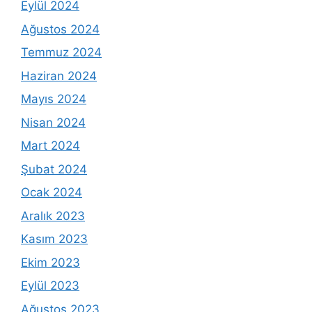
Eylül 2024
Ağustos 2024
Temmuz 2024
Haziran 2024
Mayıs 2024
Nisan 2024
Mart 2024
Şubat 2024
Ocak 2024
Aralık 2023
Kasım 2023
Ekim 2023
Eylül 2023
Ağustos 2023