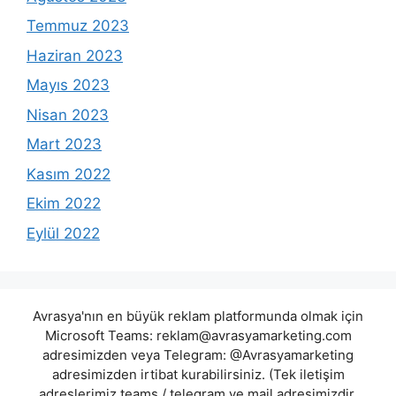
Temmuz 2023
Haziran 2023
Mayıs 2023
Nisan 2023
Mart 2023
Kasım 2022
Ekim 2022
Eylül 2022
Avrasya'nın en büyük reklam platformunda olmak için
Microsoft Teams:
reklam@avrasyamarketing.com
adresimizden veya Telegram: @Avrasyamarketing
adresimizden irtibat kurabilirsiniz. (Tek iletişim
adreslerimiz teams / telegram ve mail adresimizdir.