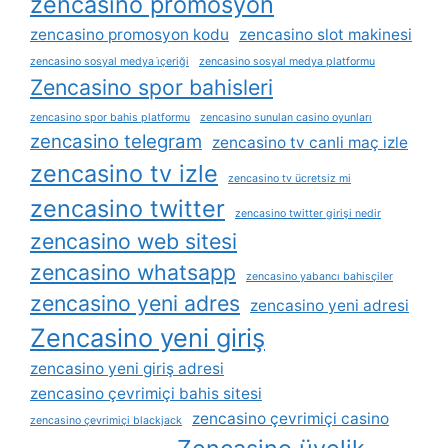
zencasino promosyon
zencasino promosyon kodu
zencasino slot makinesi
zencasino sosyal medya i̇çeriği
zencasino sosyal medya platformu
Zencasino spor bahisleri
zencasino spor bahis platformu
zencasino sunulan casino oyunları
zencasino telegram
zencasino tv canli maç izle
zencasino tv izle
zencasino tv ücretsiz mi
zencasino twitter
zencasino twitter girişi nedir
zencasino web sitesi
zencasino whatsapp
zencasino yabancı bahisçiler
zencasino yeni adres
zencasino yeni adresi
Zencasino yeni giriş
zencasino yeni giriş adresi
zencasino çevrimiçi bahis sitesi
zencasino çevrimiçi casino
zencasino çevrimiçi blackjack