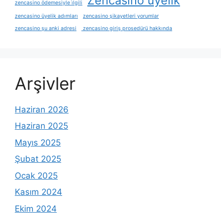
Zencasino üyelik
zencasino ödemesiyle i̇lgili
zencasino üyelik adımları
zencasino şikayetleri yorumlar
zencasino şu anki adresi
zencasino giriş prosedürü hakkında
Arşivler
Haziran 2026
Haziran 2025
Mayıs 2025
Şubat 2025
Ocak 2025
Kasım 2024
Ekim 2024