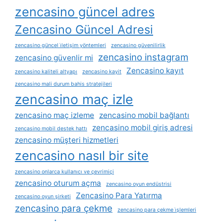
zencasino güncel adres
Zencasino Güncel Adresi
zencasino güncel i̇letişim yöntemleri
zencasino güvenilirlik
zencasino instagram
zencasino güvenlir mi
Zencasino kayıt
zencasino kaliteli altyapı
zencasino kayit
zencasino mali durum bahis stratejileri
zencasino maç izle
zencasino maç izleme
zencasino mobil bağlantı
zencasino mobil giriş adresi
zencasino mobil destek hattı
zencasino müşteri hizmetleri
zencasino nasıl bir site
zencasino onlarca kullanıcı ve çevrimiçi
zencasino oturum açma
zencasino oyun endüstrisi
Zencasino Para Yatırma
zencasino oyun şirketi
zencasino para çekme
zencasino para çekme i̇şlemleri