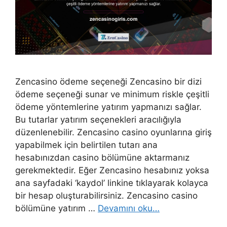
Zencasino ödeme seçeneği Zencasino bir dizi
ödeme seçeneği sunar ve minimum riskle çeşitli
ödeme yöntemlerine yatırım yapmanızı sağlar.
Bu tutarlar yatırım seçenekleri aracılığıyla
düzenlenebilir. Zencasino casino oyunlarına giriş
yapabilmek için belirtilen tutarı ana
hesabınızdan casino bölümüne aktarmanız
gerekmektedir. Eğer Zencasino hesabınız yoksa
ana sayfadaki ‘kaydol’ linkine tıklayarak kolayca
bir hesap oluşturabilirsiniz. Zencasino casino
bölümüne yatırım …
Devamını oku…