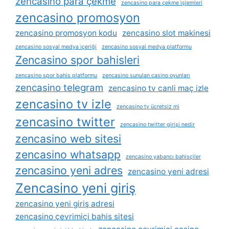
zencasino para çekme
zencasino para çekme i̇şlemleri
zencasino promosyon
zencasino promosyon kodu
zencasino slot makinesi
zencasino sosyal medya i̇çeriği
zencasino sosyal medya platformu
Zencasino spor bahisleri
zencasino spor bahis platformu
zencasino sunulan casino oyunları
zencasino telegram
zencasino tv canli maç izle
zencasino tv izle
zencasino tv ücretsiz mi
zencasino twitter
zencasino twitter girişi nedir
zencasino web sitesi
zencasino whatsapp
zencasino yabancı bahisçiler
zencasino yeni adres
zencasino yeni adresi
Zencasino yeni giriş
zencasino yeni giriş adresi
zencasino çevrimiçi bahis sitesi