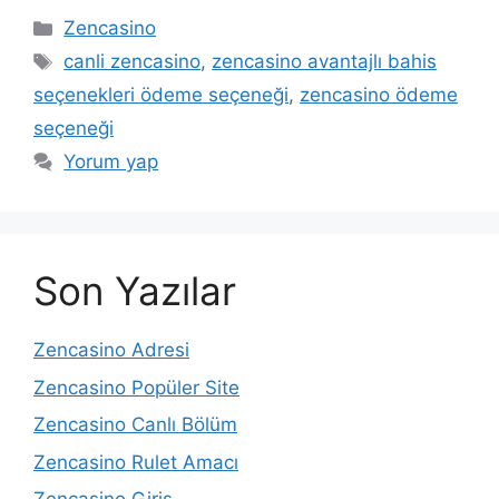
Kategoriler
Zencasino
Etiketler
canli zencasino
,
zencasino avantajlı bahis
seçenekleri ödeme seçeneği
,
zencasino ödeme
seçeneği
Yorum yap
Son Yazılar
Zencasino Adresi
Zencasino Popüler Site
Zencasino Canlı Bölüm
Zencasino Rulet Amacı