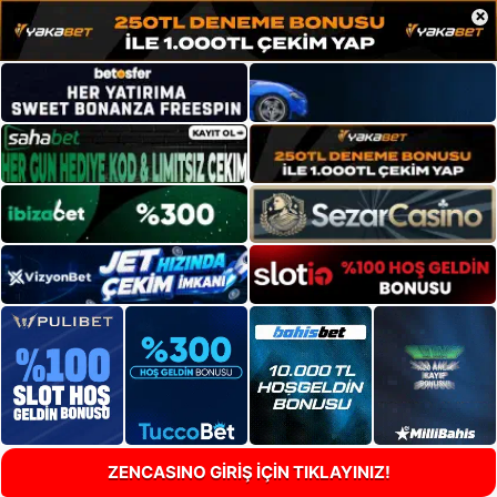
×
ZENCASINO GİRİŞ İÇİN TIKLAYINIZ!