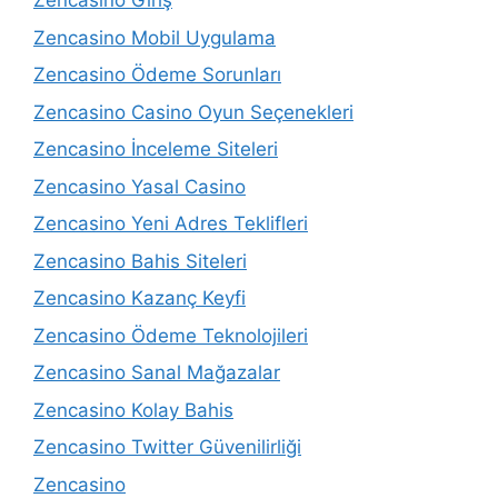
Zencasino Giriş
Zencasino Mobil Uygulama
Zencasino Ödeme Sorunları
Zencasino Casino Oyun Seçenekleri
Zencasino İnceleme Siteleri
Zencasino Yasal Casino
Zencasino Yeni Adres Teklifleri
Zencasino Bahis Siteleri
Zencasino Kazanç Keyfi
Zencasino Ödeme Teknolojileri
Zencasino Sanal Mağazalar
Zencasino Kolay Bahis
Zencasino Twitter Güvenilirliği
Zencasino