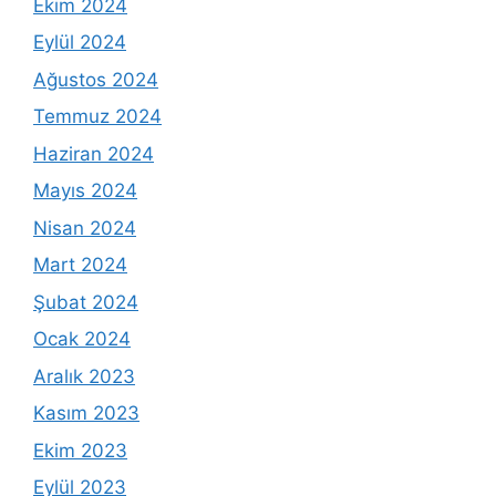
Ekim 2024
Eylül 2024
Ağustos 2024
Temmuz 2024
Haziran 2024
Mayıs 2024
Nisan 2024
Mart 2024
Şubat 2024
Ocak 2024
Aralık 2023
Kasım 2023
Ekim 2023
Eylül 2023