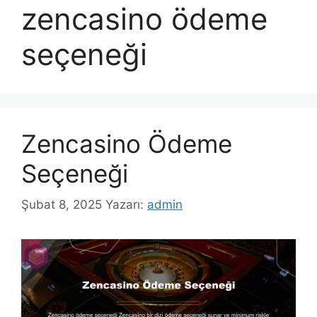
zencasino ödeme
seçeneği
Zencasino Ödeme
Seçeneği
Şubat 8, 2025
Yazarı:
admin