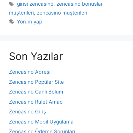
Etiketler
girisi zencasino
,
zencasino bonuslar
müşterileri
,
zencasino müşterileri
Yorum yap
Son Yazılar
Zencasino Adresi
Zencasino Popüler Site
Zencasino Canlı Bölüm
Zencasino Rulet Amacı
Zencasino Giriş
Zencasino Mobil Uygulama
Zencasino Ödeme Sorunları