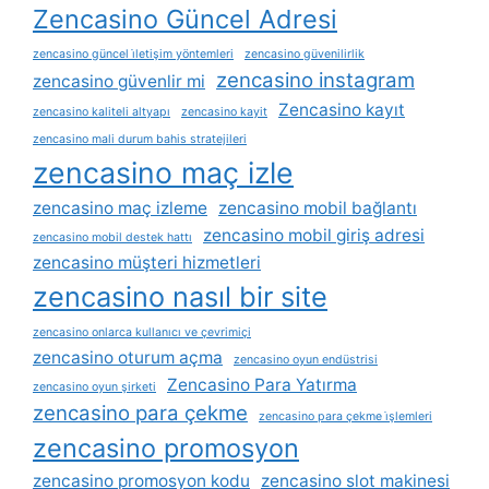
Zencasino Güncel Adresi
zencasino güncel i̇letişim yöntemleri
zencasino güvenilirlik
zencasino instagram
zencasino güvenlir mi
Zencasino kayıt
zencasino kaliteli altyapı
zencasino kayit
zencasino mali durum bahis stratejileri
zencasino maç izle
zencasino maç izleme
zencasino mobil bağlantı
zencasino mobil giriş adresi
zencasino mobil destek hattı
zencasino müşteri hizmetleri
zencasino nasıl bir site
zencasino onlarca kullanıcı ve çevrimiçi
zencasino oturum açma
zencasino oyun endüstrisi
Zencasino Para Yatırma
zencasino oyun şirketi
zencasino para çekme
zencasino para çekme i̇şlemleri
zencasino promosyon
zencasino promosyon kodu
zencasino slot makinesi