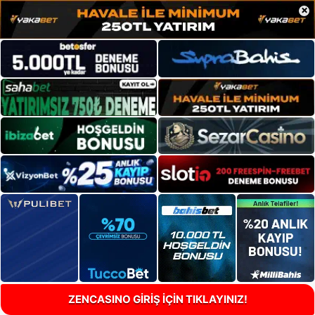
×
ZENCASINO GİRİŞ İÇİN TIKLAYINIZ!