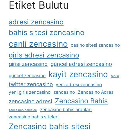
Etiket Bulutu
adresi zencasino
bahis sitesi zencasino
canli zencasino
casino sitesi zencasino
giris adresi zencasino
girisi zencasino
güncel adresi zencasino
kayit zencasino
güncel zencasino
tenisi
twitter zencasino
yeni adresi zencasino
yeni giris zencasino
zencasino
Zencasino Adres
Zencasino Bahis
zencasino adresi
zencasino bahis oranları
zencasino bahisleri
zencasino bahis siteleri
Zencasino bahis sitesi