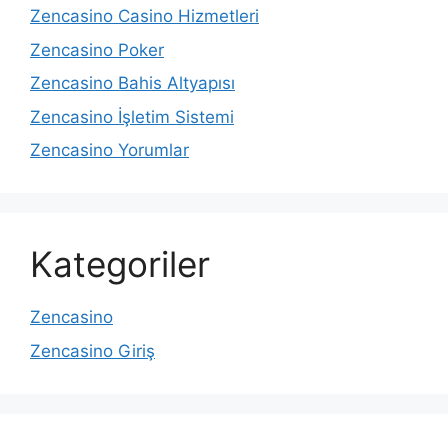
Zencasino Casino Hizmetleri
Zencasino Poker
Zencasino Bahis Altyapısı
Zencasino İşletim Sistemi
Zencasino Yorumlar
Kategoriler
Zencasino
Zencasino Giriş