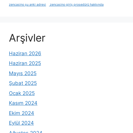
zencasino şu anki adresi
zencasino giriş prosedürü hakkında
Arşivler
Haziran 2026
Haziran 2025
Mayıs 2025
Şubat 2025
Ocak 2025
Kasım 2024
Ekim 2024
Eylül 2024
Ağustos 2024