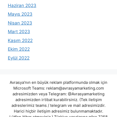
Haziran 2023
Mayıs 2023
Nisan 2023
Mart 2023
Kasım 2022
Ekim 2022
Eylül 2022
Avrasya'nın en büyük reklam platformunda olmak için
Microsoft Teams:
reklam@avrasyamarketing.com
adresimizden veya Telegram: @Avrasyamarketing
adresimizden irtibat kurabilirsiniz. (Tek iletişim
adreslerimiz teams / telegram ve mail adresimizdir.
Harici hiçbir iletişim adresimiz bulunmamaktadır.
Lütfen itibar etmeyiniz.) Türkiye yasalarına göre 7258