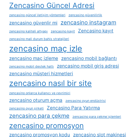
Zencasino Güncel Adresi
zencasino güncel i̇letişim yöntemleri
zencasino güvenilirlik
zencasino instagram
zencasino güvenlir mi
Zencasino kayıt
zencasino kaliteli altyapı
zencasino kayit
zencasino mali durum bahis stratejileri
zencasino maç izle
zencasino maç izleme
zencasino mobil bağlantı
zencasino mobil giriş adresi
zencasino mobil destek hattı
zencasino müşteri hizmetleri
zencasino nasıl bir site
zencasino onlarca kullanıcı ve çevrimiçi
zencasino oturum açma
zencasino oyun endüstrisi
Zencasino Para Yatırma
zencasino oyun şirketi
zencasino para çekme
zencasino para çekme i̇şlemleri
zencasino promosyon
zencasino promosyon kodu
zencasino slot makinesi