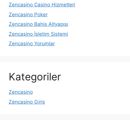
Zencasino Casino Hizmetleri
Zencasino Poker
Zencasino Bahis Altyapısı
Zencasino İşletim Sistemi
Zencasino Yorumlar
Kategoriler
Zencasino
Zencasino Giriş