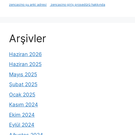
zencasino şu anki adresi
zencasino giriş prosedürü hakkında
Arşivler
Haziran 2026
Haziran 2025
Mayıs 2025
Şubat 2025
Ocak 2025
Kasım 2024
Ekim 2024
Eylül 2024
Ağustos 2024