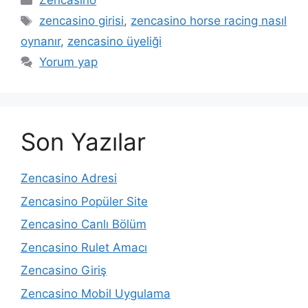
Zencasino
Etiketler
zencasino girisi
,
zencasino horse racing nasıl
oynanır
,
zencasino üyeliği
Yorum yap
Son Yazılar
Zencasino Adresi
Zencasino Popüler Site
Zencasino Canlı Bölüm
Zencasino Rulet Amacı
Zencasino Giriş
Zencasino Mobil Uygulama