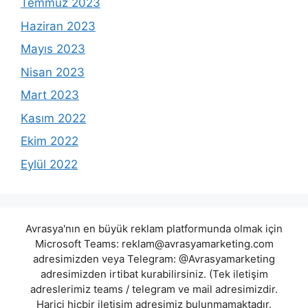
Temmuz 2023
Haziran 2023
Mayıs 2023
Nisan 2023
Mart 2023
Kasım 2022
Ekim 2022
Eylül 2022
Avrasya'nın en büyük reklam platformunda olmak için
Microsoft Teams:
reklam@avrasyamarketing.com
adresimizden veya Telegram: @Avrasyamarketing
adresimizden irtibat kurabilirsiniz. (Tek iletişim
adreslerimiz teams / telegram ve mail adresimizdir.
Harici hiçbir iletişim adresimiz bulunmamaktadır.