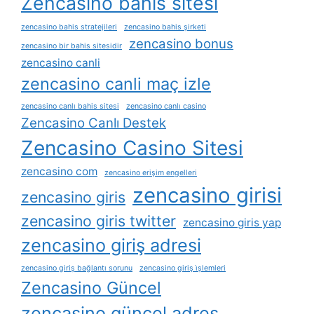
Zencasino bahis sitesi
zencasino bahis stratejileri
zencasino bahis şirketi
zencasino bonus
zencasino bir bahis sitesidir
zencasino canli
zencasino canli maç izle
zencasino canlı bahis sitesi
zencasino canlı casino
Zencasino Canlı Destek
Zencasino Casino Sitesi
zencasino com
zencasino erişim engelleri
zencasino girisi
zencasino giris
zencasino giris twitter
zencasino giris yap
zencasino giriş adresi
zencasino giriş bağlantı sorunu
zencasino giriş i̇şlemleri
Zencasino Güncel
zencasino güncel adres