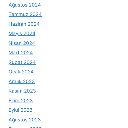
Ağustos 2024
Temmuz 2024
Haziran 2024
Mayıs 2024
Nisan 2024
Mart 2024
Şubat 2024
Ocak 2024
Aralık 2023
Kasım 2023
Ekim 2023
Eylül 2023
Ağustos 2023