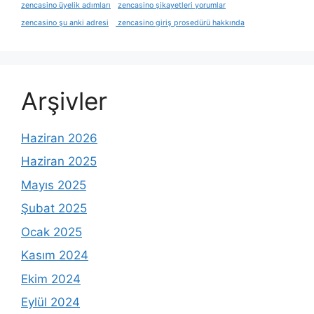
zencasino üyelik adımları
zencasino şikayetleri yorumlar
zencasino şu anki adresi
zencasino giriş prosedürü hakkında
Arşivler
Haziran 2026
Haziran 2025
Mayıs 2025
Şubat 2025
Ocak 2025
Kasım 2024
Ekim 2024
Eylül 2024