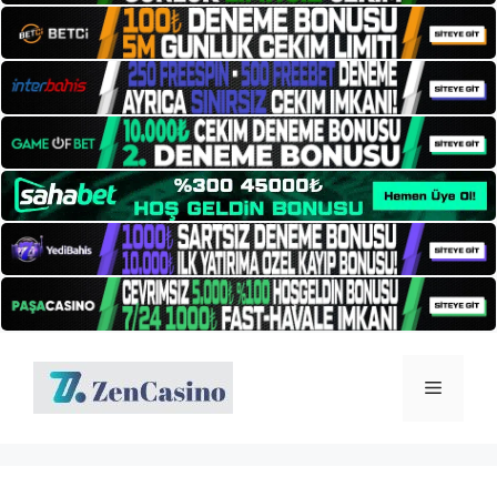
İçeriğe
atla
Menü