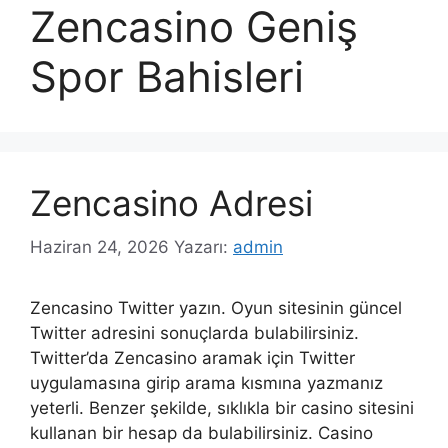
Zencasino Geniş
Spor Bahisleri
Zencasino Adresi
Haziran 24, 2026
Yazarı:
admin
Zencasino Twitter yazın. Oyun sitesinin güncel
Twitter adresini sonuçlarda bulabilirsiniz.
Twitter’da Zencasino aramak için Twitter
uygulamasına girip arama kısmına yazmanız
yeterli. Benzer şekilde, sıklıkla bir casino sitesini
kullanan bir hesap da bulabilirsiniz. Casino