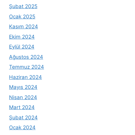
Şubat 2025
Ocak 2025
Kasım 2024
Ekim 2024
Eylül 2024
Ağustos 2024
Temmuz 2024
Haziran 2024
Mayıs 2024
Nisan 2024
Mart 2024
Şubat 2024
Ocak 2024