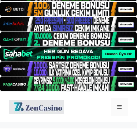
İçeriğe
atla
Menü