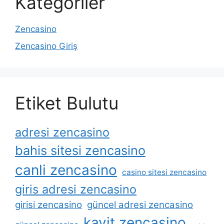
Kategoriler
Zencasino
Zencasino Giriş
Etiket Bulutu
adresi zencasino
bahis sitesi zencasino
canli zencasino
casino sitesi zencasino
giris adresi zencasino
girisi zencasino
güncel adresi zencasino
kayit zencasino