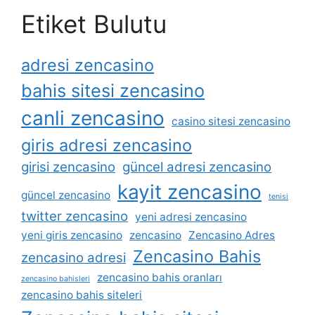
Etiket Bulutu
adresi zencasino
bahis sitesi zencasino
canli zencasino
casino sitesi zencasino
giris adresi zencasino
girisi zencasino
güncel adresi zencasino
kayit zencasino
güncel zencasino
tenisi
twitter zencasino
yeni adresi zencasino
yeni giris zencasino
zencasino
Zencasino Adres
Zencasino Bahis
zencasino adresi
zencasino bahis oranları
zencasino bahisleri
zencasino bahis siteleri