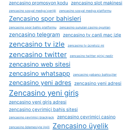
zencasino promosyon kodu
zencasino slot makinesi
zencasino sosyal medya i̇çeriği
zencasino sosyal medya platformu
Zencasino spor bahisleri
zencasino spor bahis platformu
zencasino sunulan casino oyunları
zencasino telegram
zencasino tv canli maç izle
zencasino tv izle
zencasino tv ücretsiz mi
zencasino twitter
zencasino twitter girişi nedir
zencasino web sitesi
zencasino whatsapp
zencasino yabancı bahisçiler
zencasino yeni adres
zencasino yeni adresi
Zencasino yeni giriş
zencasino yeni giriş adresi
zencasino çevrimiçi bahis sitesi
zencasino çevrimiçi casino
zencasino çevrimiçi blackjack
Zencasino üyelik
zencasino ödemesiyle i̇lgili