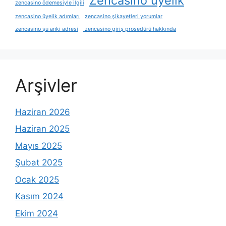
Zencasino üyelik
zencasino ödemesiyle i̇lgili
zencasino üyelik adımları
zencasino şikayetleri yorumlar
zencasino şu anki adresi
zencasino giriş prosedürü hakkında
Arşivler
Haziran 2026
Haziran 2025
Mayıs 2025
Şubat 2025
Ocak 2025
Kasım 2024
Ekim 2024