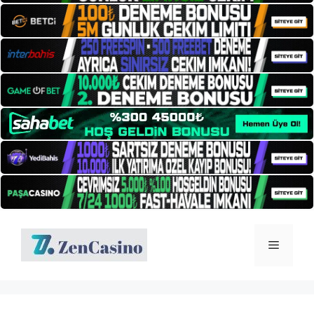
İçeriğe
atla
Menü