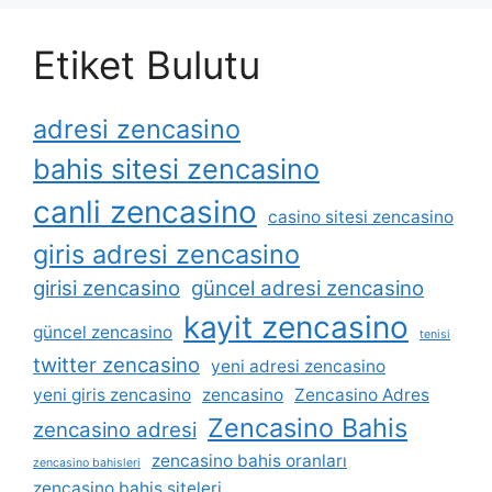
Etiket Bulutu
adresi zencasino
bahis sitesi zencasino
canli zencasino
casino sitesi zencasino
giris adresi zencasino
girisi zencasino
güncel adresi zencasino
kayit zencasino
güncel zencasino
tenisi
twitter zencasino
yeni adresi zencasino
yeni giris zencasino
zencasino
Zencasino Adres
Zencasino Bahis
zencasino adresi
zencasino bahis oranları
zencasino bahisleri
zencasino bahis siteleri