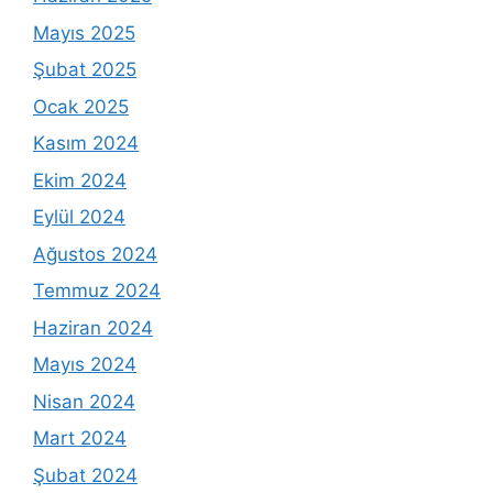
Mayıs 2025
Şubat 2025
Ocak 2025
Kasım 2024
Ekim 2024
Eylül 2024
Ağustos 2024
Temmuz 2024
Haziran 2024
Mayıs 2024
Nisan 2024
Mart 2024
Şubat 2024