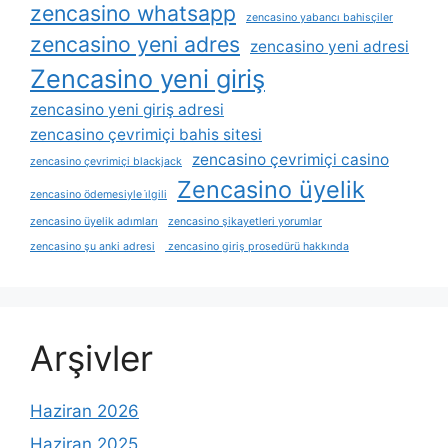
zencasino whatsapp
zencasino yabancı bahisçiler
zencasino yeni adres
zencasino yeni adresi
Zencasino yeni giriş
zencasino yeni giriş adresi
zencasino çevrimiçi bahis sitesi
zencasino çevrimiçi casino
zencasino çevrimiçi blackjack
Zencasino üyelik
zencasino ödemesiyle i̇lgili
zencasino üyelik adımları
zencasino şikayetleri yorumlar
zencasino şu anki adresi
zencasino giriş prosedürü hakkında
Arşivler
Haziran 2026
Haziran 2025