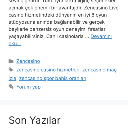
sevinç getirdi. Tüm oyunlarda ilginç seçenekler
açmak çok önemli bir avantajdır. Zencasino Live
casino hizmetindeki dünyanın en iyi 8 oyun
stüdyosuna anında bağlanabilir ve gerçek
bayilerle benzersiz oyun deneyimi fırsatları
yaşayabilirsiniz. Canlı casinolarla …
Devamını
oku…
Kategoriler
Zencasino
Etiketler
zencasino casino hizmetleri
,
zencasino maç
izle
,
zencasino spor bahis oranları
Yorum yap
Son Yazılar