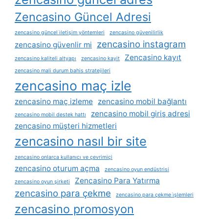
Zencasino Güncel Adresi
zencasino güncel i̇letişim yöntemleri
zencasino güvenilirlik
zencasino instagram
zencasino güvenlir mi
Zencasino kayıt
zencasino kaliteli altyapı
zencasino kayit
zencasino mali durum bahis stratejileri
zencasino maç izle
zencasino maç izleme
zencasino mobil bağlantı
zencasino mobil giriş adresi
zencasino mobil destek hattı
zencasino müşteri hizmetleri
zencasino nasıl bir site
zencasino onlarca kullanıcı ve çevrimiçi
zencasino oturum açma
zencasino oyun endüstrisi
Zencasino Para Yatırma
zencasino oyun şirketi
zencasino para çekme
zencasino para çekme i̇şlemleri
zencasino promosyon