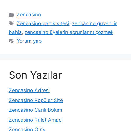
Kategoriler
Zencasino
Etiketler
Zencasino bahis sitesi
,
zencasino güvenilir
bahis
,
zencasino üyelerin sorunlarını çözmek
Yorum yap
Son Yazılar
Zencasino Adresi
Zencasino Popüler Site
Zencasino Canlı Bölüm
Zencasino Rulet Amacı
Zencasino Giriş