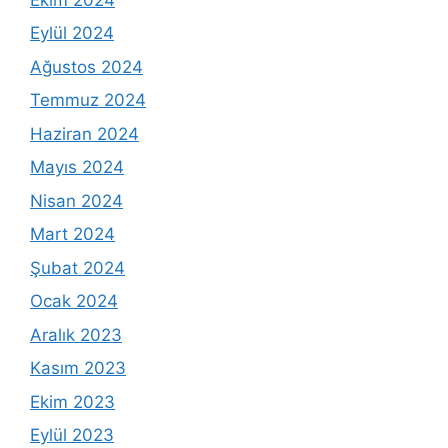
Eylül 2024
Ağustos 2024
Temmuz 2024
Haziran 2024
Mayıs 2024
Nisan 2024
Mart 2024
Şubat 2024
Ocak 2024
Aralık 2023
Kasım 2023
Ekim 2023
Eylül 2023