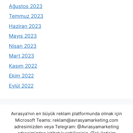
Ağustos 2023
Temmuz 2023
Haziran 2023
Mayıs 2023
Nisan 2023
Mart 2023
Kasım 2022
Ekim 2022
Eylül 2022
Avrasya'nın en büyük reklam platformunda olmak için
Microsoft Teams:
reklam@avrasyamarketing.com
adresimizden veya Telegram: @Avrasyamarketing