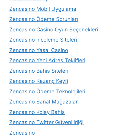
Zencasino Mobil Uygulama
Zencasino Ödeme Sorunları
Zencasino Casino Oyun Seçenekleri
Zencasino İnceleme Siteleri
Zencasino Yasal Casino
Zencasino Yeni Adres Teklifleri
Zencasino Bahis Siteleri
Zencasino Kazanç Keyfi
Zencasino Ödeme Teknolojileri
Zencasino Sanal Mağazalar
Zencasino Kolay Bahis
Zencasino Twitter Güvenilirliği
Zencasino