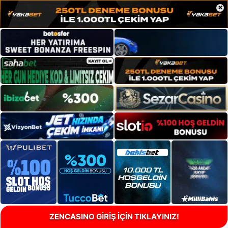
×
ZENCASINO GİRİŞ İÇİN TIKLAYINIZ!