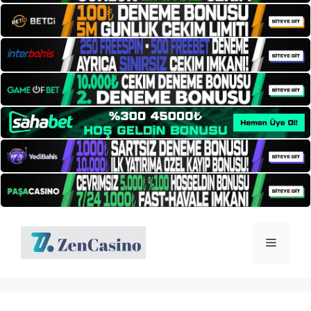
İçeriğe
atla
Menü