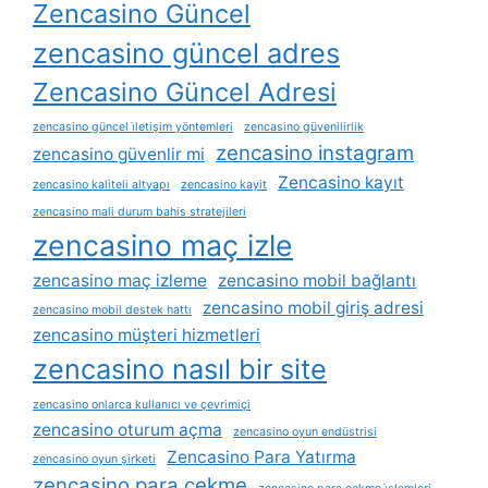
Zencasino Güncel
zencasino güncel adres
Zencasino Güncel Adresi
zencasino güncel i̇letişim yöntemleri
zencasino güvenilirlik
zencasino instagram
zencasino güvenlir mi
Zencasino kayıt
zencasino kaliteli altyapı
zencasino kayit
zencasino mali durum bahis stratejileri
zencasino maç izle
zencasino maç izleme
zencasino mobil bağlantı
zencasino mobil giriş adresi
zencasino mobil destek hattı
zencasino müşteri hizmetleri
zencasino nasıl bir site
zencasino onlarca kullanıcı ve çevrimiçi
zencasino oturum açma
zencasino oyun endüstrisi
Zencasino Para Yatırma
zencasino oyun şirketi
zencasino para çekme