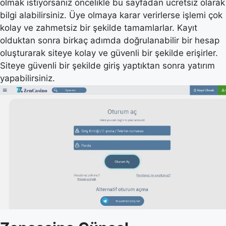
olmak istiyorsanız öncelikle bu sayfadan ücretsiz olarak
bilgi alabilirsiniz. Üye olmaya karar verirlerse işlemi çok
kolay ve zahmetsiz bir şekilde tamamlarlar. Kayıt
olduktan sonra birkaç adımda doğrulanabilir bir hesap
oluşturarak siteye kolay ve güvenli bir şekilde erişirler.
Siteye güvenli bir şekilde giriş yaptıktan sonra yatırım
yapabilirsiniz.