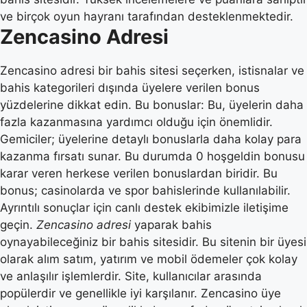
ve birçok oyun hayranı tarafından desteklenmektedir.
Zencasino Adresi
Zencasino adresi bir bahis sitesi seçerken, istisnalar ve
bahis kategorileri dışında üyelere verilen bonus
yüzdelerine dikkat edin. Bu bonuslar: Bu, üyelerin daha
fazla kazanmasına yardımcı olduğu için önemlidir.
Gemiciler; üyelerine detaylı bonuslarla daha kolay para
kazanma fırsatı sunar. Bu durumda 0 hoşgeldin bonusu
karar veren herkese verilen bonuslardan biridir. Bu
bonus; casinolarda ve spor bahislerinde kullanılabilir.
Ayrıntılı sonuçlar için canlı destek ekibimizle iletişime
geçin.
Zencasino adresi
yaparak bahis
oynayabileceğiniz bir bahis sitesidir. Bu sitenin bir üyesi
olarak alım satım, yatırım ve mobil ödemeler çok kolay
ve anlaşılır işlemlerdir. Site, kullanıcılar arasında
popülerdir ve genellikle iyi karşılanır. Zencasino üye