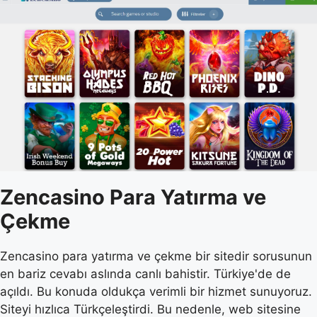
Zencasino Para Yatırma ve
Çekme
Zencasino para yatırma ve çekme bir sitedir sorusunun
en bariz cevabı aslında canlı bahistir. Türkiye'de de
açıldı. Bu konuda oldukça verimli bir hizmet sunuyoruz.
Siteyi hızlıca Türkçeleştirdi. Bu nedenle, web sitesine