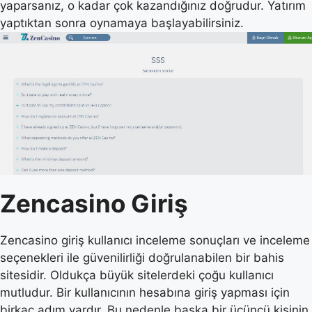
yaparsanız, o kadar çok kazandığınız doğrudur. Yatırım
yaptıktan sonra oynamaya başlayabilirsiniz.
Zencasino Giriş
Zencasino giriş kullanıcı inceleme sonuçları ve inceleme
seçenekleri ile güvenilirliği doğrulanabilen bir bahis
sitesidir. Oldukça büyük sitelerdeki çoğu kullanıcı
mutludur. Bir kullanıcının hesabına giriş yapması için
birkaç adım vardır. Bu nedenle başka bir üçüncü kişinin