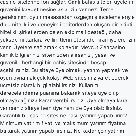
casino sitelerine fon sağlar. Canlı bahis siteleri üyelerin
güvenini kaybetmesine asla izin vermez. Temel
gereksinim, oyun masasından özgeçmiş incelemeleriyle
dolu nitelikli ve deneyimli editörlerden oluşan bir ekiptir.
Nitelikli şirketlerden gelen ekip mali desteği, daha
yüksek miktarlara ve limitlerin ötesinde ikramiyelere izin
verir. Üyelere sağlamak kolaydır. Mevcut Zencasino
kimlik bilgilerinizi sitemizden alırsanız , yasal ve
güvenilir herhangi bir bahis sitesinde hesap
açabilirsiniz. Bu siteye üye olmak, yatırım yapmak ve
oyun oynamak çok kolay. Web sitesini ziyaret ederek
ücretsiz olarak bilgi alabilirsiniz. Kullanıcı
derecelendirme puanına bakarak siteye üye olup
olmayacağınıza karar verebilirsiniz. Üye olmaya karar
verirseniz siteye hem üye hem de üye olabilirsiniz.
Garantili bir casino sitesine nasıl yatırım yapabilirim?
Minimum yatırım fiyatı ve maksimum yatırım fiyatına
bakarak yatırım yapabilirsiniz. Ne kadar çok yatırım