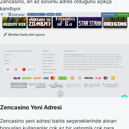
Zencasino, en az sorunlu adres olduğunu açıkça
kanıtlıyor
Zencasino Yeni Adresi
Zencasino yeni adresi bahis seçeneklerinde alınan
bonusları kullananlar çok az bir yatırımla çok para