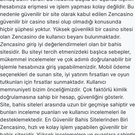
hesabınıza erişmesi ve işlem yapması kolay değildir. Bu
nedenle güvenilir bir site olarak kabul edilen Zencasino
güvenilir bir casino sitesi olup olmadığı konusunda
hiçbir şüphesi yoktur. Yüksek güvenlikli bir casino sitesi
olan Zencasino de kullanıcı beyanı bulunmaktadır.
Zencasino giriş
iyi değerlendirmeleri olan bir bahis
sitesidir. Bu siteyi tercih etmenizdeki başlıca sebepler,
mükemmel incelemeler ve çok adımlı doğrulanabilir bir
işlemle hesabınıza giriş yapabilmenizdir. Mobil ödeme
seçenekleri de sunan site, iyi yatırım fırsatları ve oyun
tutkunları için fırsatlar sunmaktadır. Kullanıcı
memnuniyeti bizim önceliğimizdir. Çok faktörlü kimlik
doğrulamasına sahip bir hesap, güvenliğini gösterir.
Site, bahis siteleri arasında uzun bir geçmişe sahiptir ve
bunları inceleme puanları ve kullanıcı incelemeleri ile
desteklemektedir. En Güvenilir Bahis Sitelerinden Biri
Zencasino, hızlı ve kolay işlem yapabilen güvenilir bir
bahis sitesidir. Yüksek incelemelere ve puanlara sahiptir